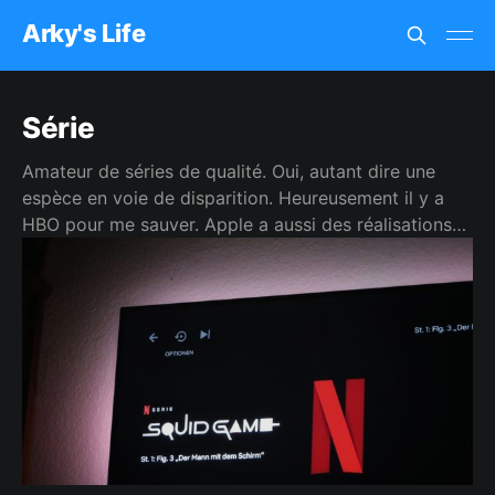
Arky's Life
Série
Amateur de séries de qualité. Oui, autant dire une
espèce en voie de disparition. Heureusement il y a
HBO pour me sauver. Apple a aussi des réalisations
de haut niveau mais n'est pas toujours au top
concernant les scénarios. Netflix c'est devenu le TF1
du streaming. Vous avez le droit d'aimer TF1, je ne
vous juge pas (hum, si, quand même un peu).