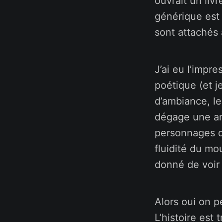
ouvrait un livr
générique est 
sont attachés 
J’ai eu l’impr
poétique (et j
d’ambiance, les
dégage une am
personnages d
fluidité du m
donné de voir 
Alors oui on 
L’histoire est