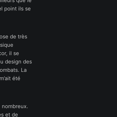
illeurs que le
 point ils se
hose de très
usique
or, il se
du design des
combats. La
m’ait été
ez nombreux.
es et de