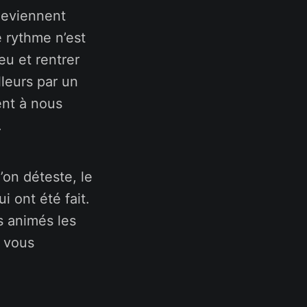
 deviennent
e rythme n’est
eu et rentrer
lleurs par un
ent à nous
.
on déteste, le
i ont été fait.
s animés les
e vous