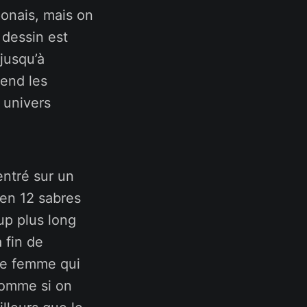
onais, mais on
 dessin est
 jusqu’à
rend les
 univers
entré sur un
ien 12 sabres
up plus long
 fin de
une femme qui
comme si on