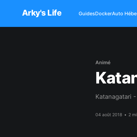
Arky's Life
Guides
Docker
Auto Hébe
Animé
Katan
Katanagatari -
04 août 2018
•
2 mi