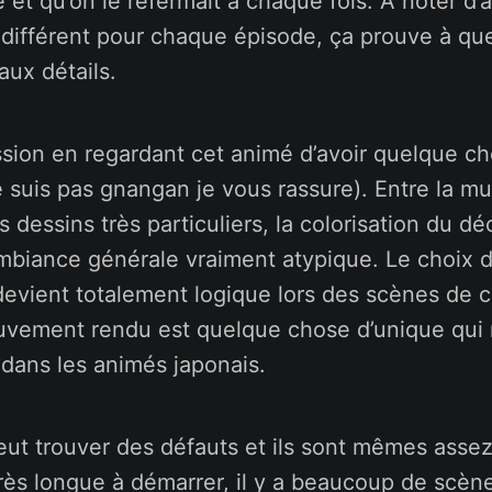
e et qu’on le refermait à chaque fois. A noter d’a
différent pour chaque épisode, ça prouve à quel
aux détails.
ession en regardant cet animé d’avoir quelque c
e suis pas gnangan je vous rassure). Entre la m
 dessins très particuliers, la colorisation du déc
biance générale vraiment atypique. Le choix 
evient totalement logique lors des scènes de 
ouvement rendu est quelque chose d’unique qui 
dans les animés japonais.
peut trouver des défauts et ils sont mêmes ass
 très longue à démarrer, il y a beaucoup de scèn