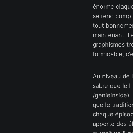
énorme claque
se rend compte
tout bonnement
maintenant. Le
graphismes trè
formidable, c’
Au niveau de l
sabre que le h
/genieinside).
que le traditi
chaque épisod
apporte des él