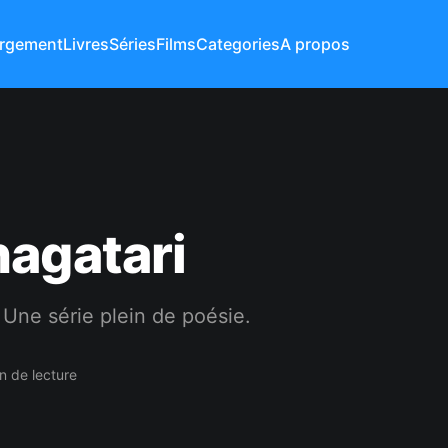
rgement
Livres
Séries
Films
Categories
A propos
agatari
 Une série plein de poésie.
n de lecture