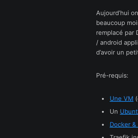
Aujourd’hui o
beaucoup moins
remplacé par D
/ android appl
d’avoir un pet
Pré-requis:
Une VM
(
Un
Ubunt
Docker &
Traefik in