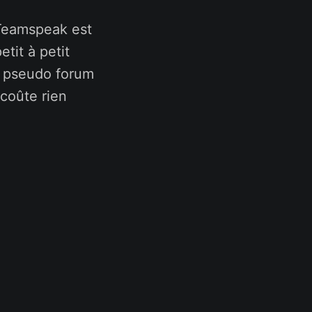
 Teamspeak est
tit à petit
 / pseudo forum
 coûte rien