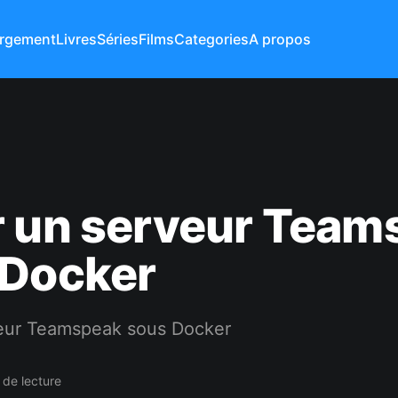
rgement
Livres
Séries
Films
Categories
A propos
r un serveur Team
 Docker
eur Teamspeak sous Docker
 de lecture