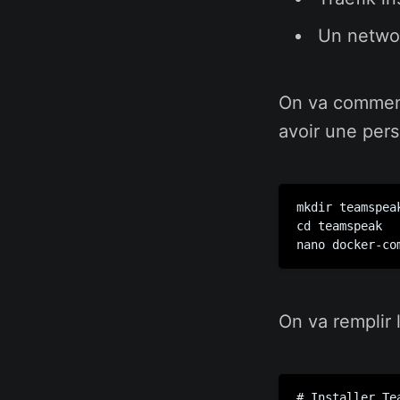
Un networ
On va commenc
avoir une pers
mkdir teamspeak
cd teamspeak

On va remplir 
# Installer Tea