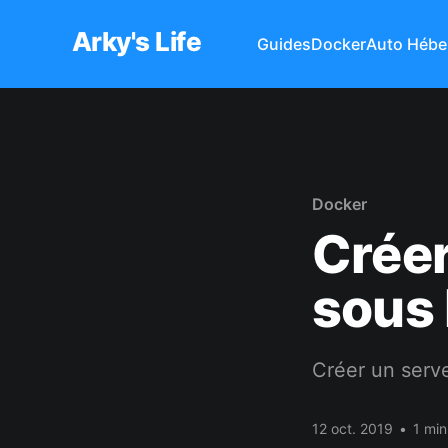
Arky's Life
Guides
Docker
Auto Hébe
Docker
Crée
sous
Créer un serv
12 oct. 2019
•
1 min