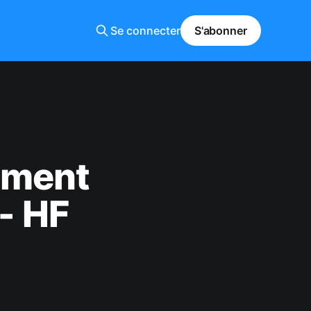
Se connecter
S'abonner
mment
 - HF