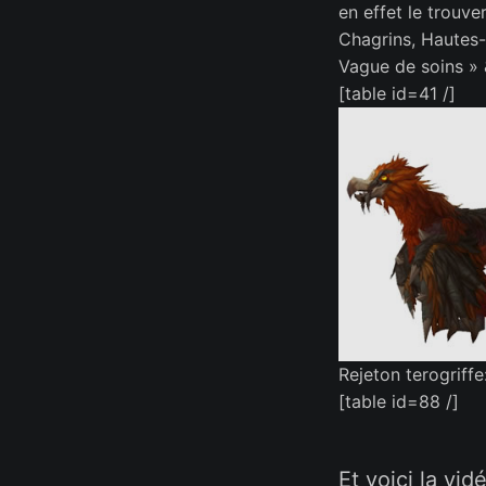
en effet le trouv
Chagrins, Hautes-t
Vague de soins »
[table id=41 /]
Rejeton terogriffe
[table id=88 /]
Et voici la vi