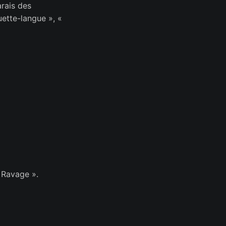
arais des
uette-langue », «
« Ravage ».