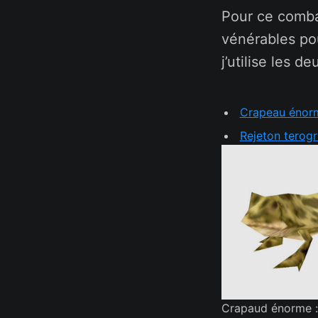
Pour ce combat
vénérables pou
j’utilise les 
Crapeau énor
Rejeton terogr
Crapaud énorme :