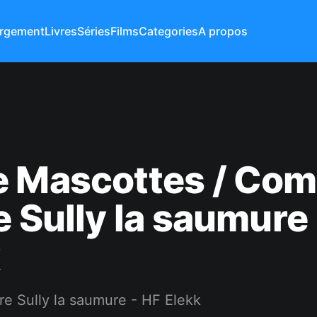
rgement
Livres
Séries
Films
Categories
A propos
e Mascottes / Co
e Sully la saumure
k
e Sully la saumure - HF Elekk