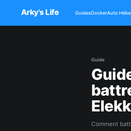
Arky's Life
Guides
Docker
Auto Hébe
Guide
Guid
battr
Elek
Comment battr