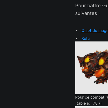
Pour battre G
suivantes :
Chiot du mag
Xufu
Pour ce combat j’u
[table id=78 /]