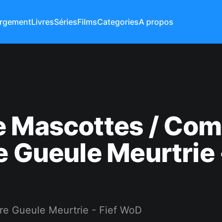
rgement
Livres
Séries
Films
Categories
A propos
e Mascottes / Co
e Gueule Meurtrie 
e Gueule Meurtrie - Fief WoD