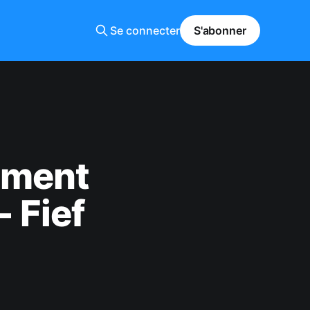
Se connecter
S'abonner
mment
- Fief