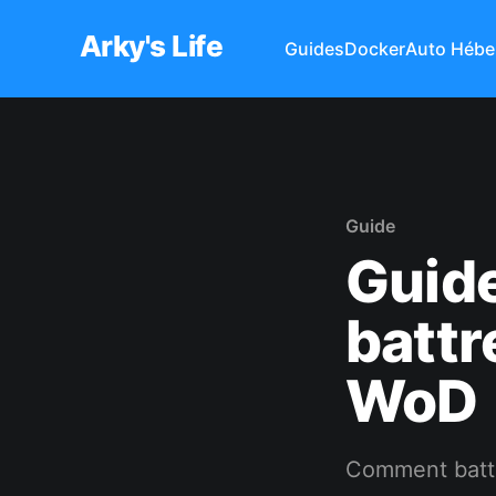
Arky's Life
Guides
Docker
Auto Hébe
Guide
Guid
battr
WoD
Comment battr